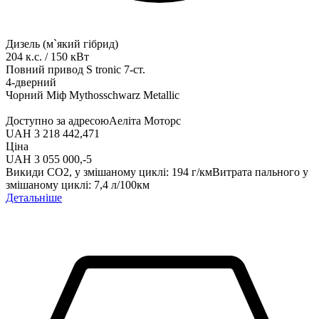
Дизель (м`який гібрид)
204
к.с.
/
150
кВт
Повний привод
S tronic 7-ст.
4-дверний
Чорний Міф Mythosschwarz Metallic
Доступно за адресою
Аеліта Моторс
UAH 3 218 442,47
1
Ціна
UAH 3 055 000,-‍
5
Викиди СО2, у змішаному циклі
:
194
г/км
Витрата пального у
змішаному циклі
:
7,4
л/100км
Детальніше