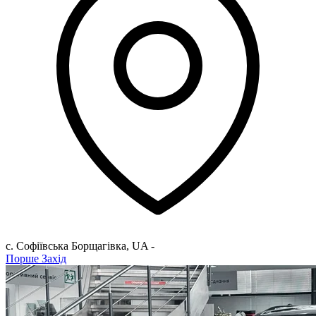
с. Софіївська Борщагівкa
,
UA
-
Порше Захід