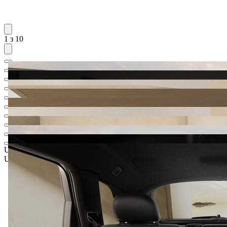
1 з 10
UAH 4 465 360,18
1
Роздрібна ціна
UAH 4 311 000,-‍
5