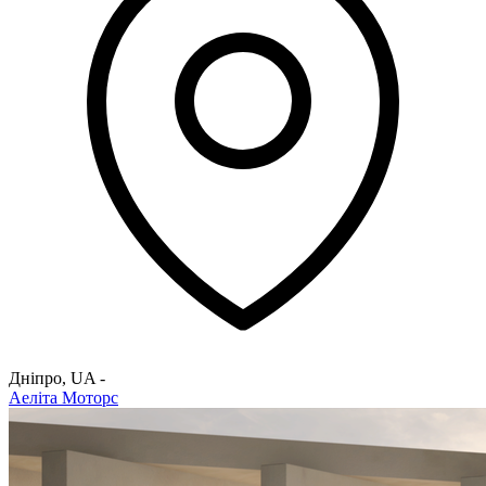
Дніпро
,
UA
-
Аеліта Моторс