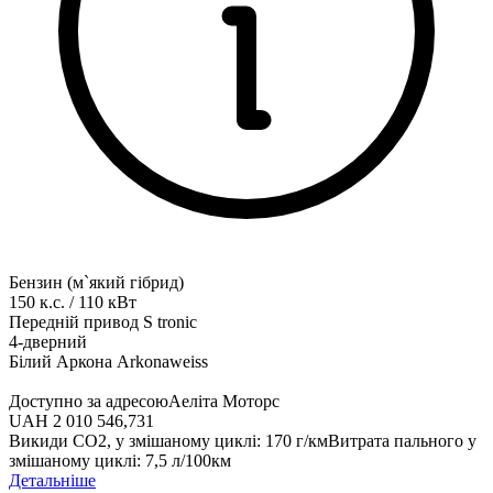
Бензин (м`який гібрид)
150
к.с.
/
110
кВт
Передній привод
S tronic
4-дверний
Білий Аркона Arkonaweiss
Доступно за адресою
Аеліта Моторс
UAH 2 010 546,73
1
Викиди СО2, у змішаному циклі
:
170
г/км
Витрата пального у
змішаному циклі
:
7,5
л/100км
Детальніше