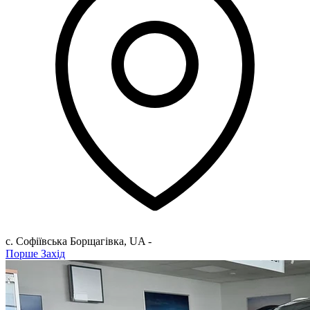
с. Софіївська Борщагівкa
,
UA
-
Порше Захід