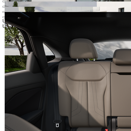
UAH 3 365 545,19
1
Роздрібна ціна
UAH 3 054 898,39
5